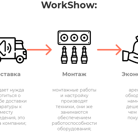
WorkShow:
ставка
Монтаж
Экон
дает нужда
монтажные работы
аре
отиться о
и настройку
обхо
бе доставки
производят
нам
аратуры к
техники, они же
деше
месту
занимаются
чем
дения, это
обеспечением
поку
а компании;
работоспособности
оборудования;