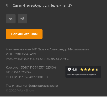
Санкт-Петербург, ул. Тележная 37
Напишите нам
Наименование: ИП Зюзин Александр Михайлович
ИНН: 781135345499
Расчетный счет: 40802810601500332932
Кор.счет: 30101810745374525104
БИК: 044525104
ОГРНИП: 311784727000110
Политика конфиденциальности
© 2026 WorkShow