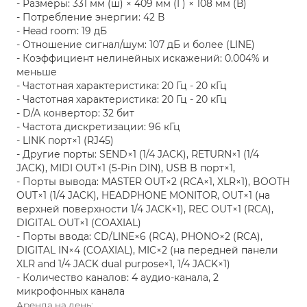
- Размеры: 331 мм (ш) × 409 мм (Г) × 108 мм (В)
- Потребление энергии: 42 В
- Head room: 19 дБ
- Отношение сигнал/шум: 107 дБ и более (LINE)
- Коэффициент нелинейных искажений: 0.004% и
меньше
- Частотная характеристика: 20 Гц - 20 кГц
- Частотная характеристика: 20 Гц - 20 кГц
- D/A конвертор: 32 бит
- Частота дискретизации: 96 кГц
- LINK порт×1 (RJ45)
- Другие порты: SEND×1 (1/4 JACK), RETURN×1 (1/4
JACK), MIDI OUT×1 (5-Pin DIN), USB B порт×1,
- Порты вывода: MASTER OUT×2 (RCA×1, XLR×1), BOOTH
OUT×1 (1/4 JACK), HEADPHONE MONITOR, OUT×1 (на
верхней поверхности 1/4 JACK×1), REC OUT×1 (RCA),
DIGITAL OUT×1 (COAXIAL)
- Порты ввода: CD/LINE×6 (RCA), PHONO×2 (RCA),
DIGITAL IN×4 (COAXIAL), MIC×2 (на передней панели
XLR and 1/4 JACK dual purpose×1, 1/4 JACK×1)
- Количество каналов: 4 аудио-канала, 2
микрофонных канала