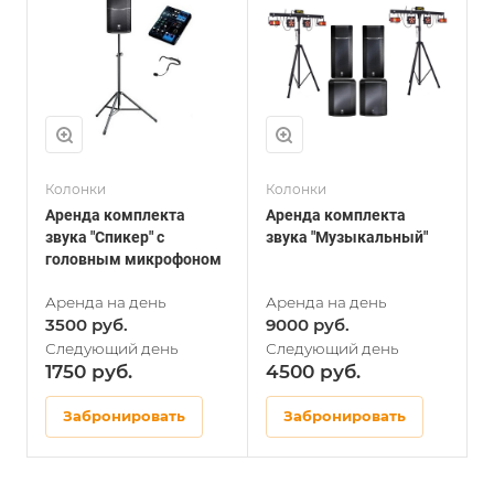
Колонки
Колонки
А
Аренда комплекта
Аренда комплекта
А
звука "Спикер" с
звука "Музыкальный"
п
головным микрофоном
3500
9000
1750
4500
Забронировать
Забронировать