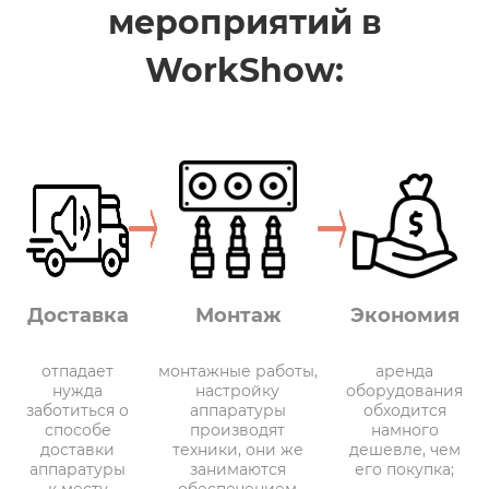
мероприятий в
WorkShow:
Доставка
Монтаж
Экономия
отпадает
монтажные работы,
аренда
нужда
настройку
оборудования
заботиться о
аппаратуры
обходится
способе
производят
намного
доставки
техники, они же
дешевле, чем
аппаратуры
занимаются
его покупка;