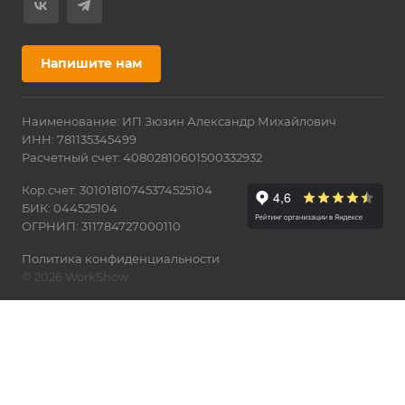
Напишите нам
Наименование: ИП Зюзин Александр Михайлович
ИНН: 781135345499
Расчетный счет: 40802810601500332932
Кор.счет: 30101810745374525104
БИК: 044525104
ОГРНИП: 311784727000110
Политика конфиденциальности
© 2026 WorkShow