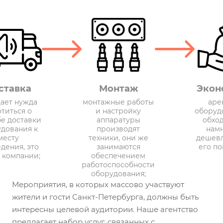
ставка
Монтаж
Экон
дает нужда
монтажные работы
аре
отиться о
и настройку
оборуд
бе доставки
аппаратуры
обхо
дования к
производят
нам
месту
техники, они же
дешевл
дения, это
занимаются
его по
а компании;
обеспечением
работоспособности
оборудования;
Мероприятия, в которых массово участвуют
жители и гости Санкт-Петербурга, должны быть
интересны целевой аудитории. Наше агентство
предлагает набор услуг, связанных с