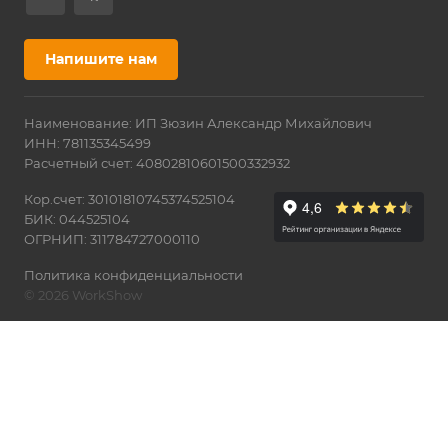
Напишите нам
Наименование: ИП Зюзин Александр Михайлович
ИНН: 781135345499
Расчетный счет: 40802810601500332932
Кор.счет: 30101810745374525104
БИК: 044525104
ОГРНИП: 311784727000110
Политика конфиденциальности
© 2026 WorkShow