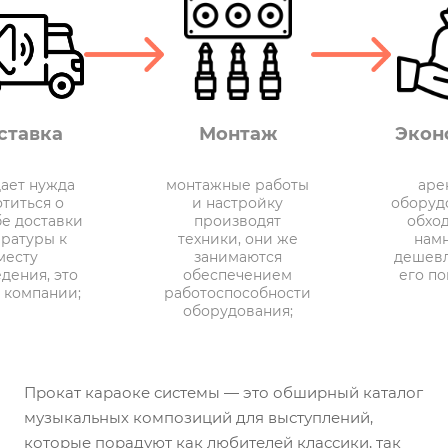
ставка
Монтаж
Экон
дает нужда
монтажные работы
аре
отиться о
и настройку
оборуд
бе доставки
производят
обхо
ратуры к
техники, они же
нам
месту
занимаются
дешевл
дения, это
обеспечением
его по
а компании;
работоспособности
оборудования;
Прокат караоке системы — это обширный каталог
музыкальных композиций для выступлений,
которые порадуют как любителей классики, так