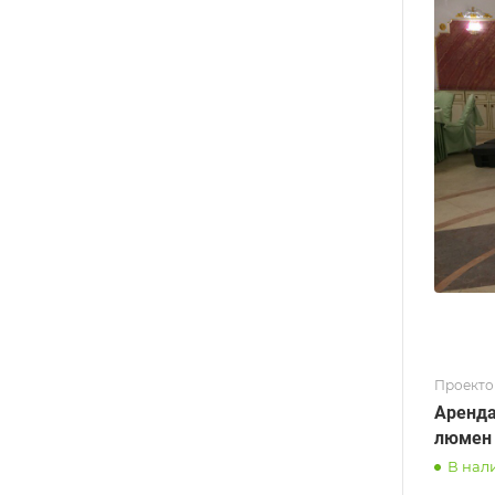
Проект
Аренда
люмен
В нал