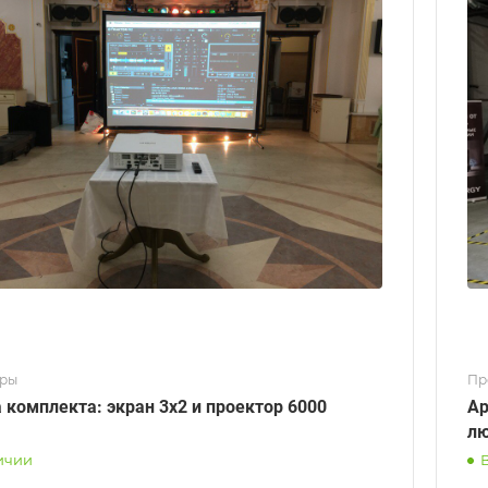
оры
Пр
 комплекта: экран 3х2 и проектор 6000
Ар
лю
ичии