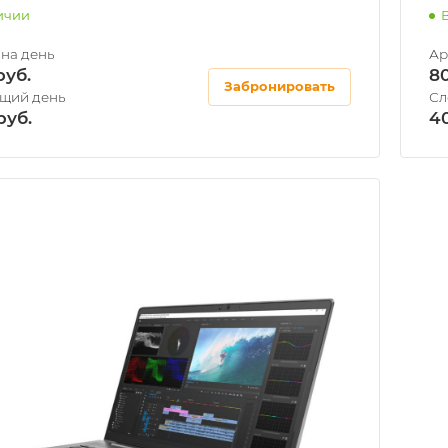
ичии
8
Забронировать
4