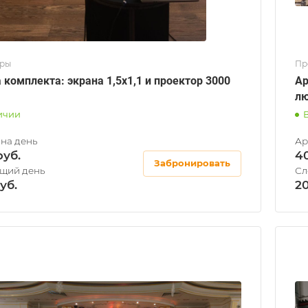
оры
Пр
 комплекта: экрана 1,5х1,1 и проектор 3000
Ар
л
ичии
4
Забронировать
2