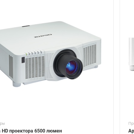
оры
Пр
 HD проектора 6500 люмен
Ар