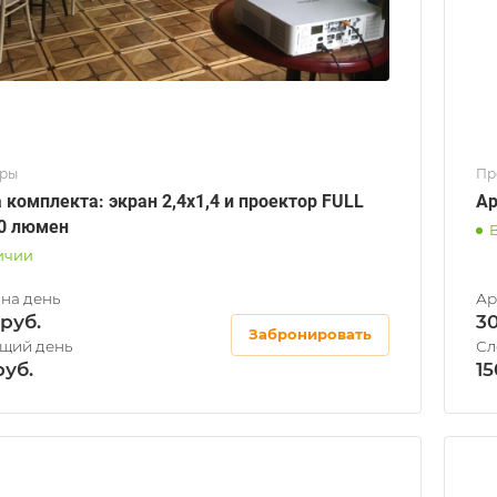
оры
Пр
 комплекта: экран 2,4х1,4 и проектор FULL
Ар
0 люмен
ичии
3
Забронировать
15