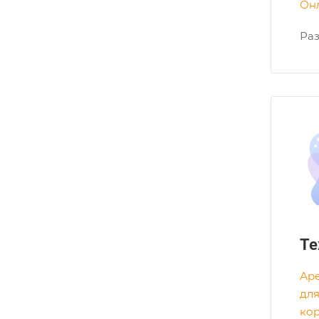
Он
Раз
Те
Ар
для
ко