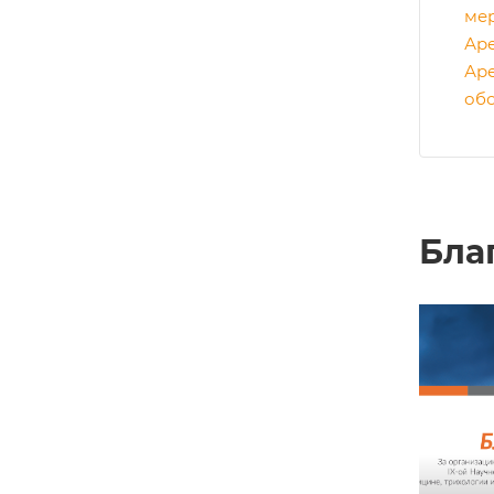
ме
Ар
Ар
об
Бла