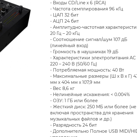
- Входы CD/Line x 6 (RCA)
- Частота семплирования 96 кГц
- ЦАП 32 бит
- АЦП 24 бит
- Амплитудно-частотная характеристи
20 Гц – 20 кГц
- Соотношение сигнал/шум 107 дБ
(линейный вход)
- Громкость в наушниках 19 дБ
- Характеристики электропитания AC
220 – 240 В (50/60 Гц)
- Потребляемая мощность: 40 Вт
- Максимальные размеры (Ш x В x Г) 4
мм x 404 мм x 107,9 мм
- Вес 8,6 кг
- Нелинейные искажения: < 0.004%
- ОЗУ: 1 ГБ или более
- Жесткий диск: 250 МБ или более (не
включая пространства для хранения
музыкальных файлов и др.)
- Разрядность 24 бит
- Дополнительно Полное USB MIDI/HI