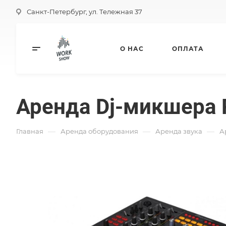
Санкт-Петербург, ул. Тележная 37
О НАС
ОПЛАТА
Аренда Dj-микшера 
—
—
—
Главная
Аренда оборудования
Аренда звука
А