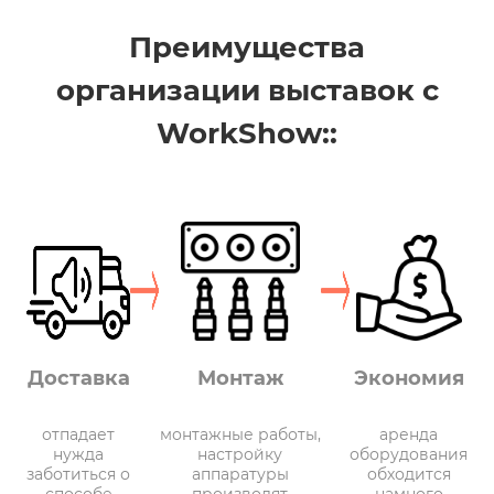
Преимущества
организации выставок с
WorkShow::
Доставка
Монтаж
Экономия
отпадает
монтажные работы,
аренда
нужда
настройку
оборудования
заботиться о
аппаратуры
обходится