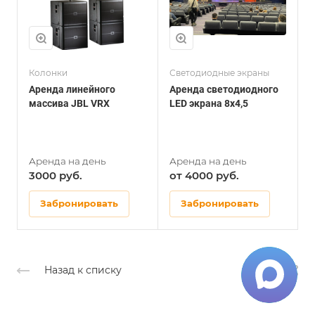
Колонки
Светодиодные экраны
К
Аренда линейного
Аренда светодиодного
А
массива JBL VRX
LED экрана 8х4,5
з
3000
от 4000
Забронировать
Забронировать
Назад к списку