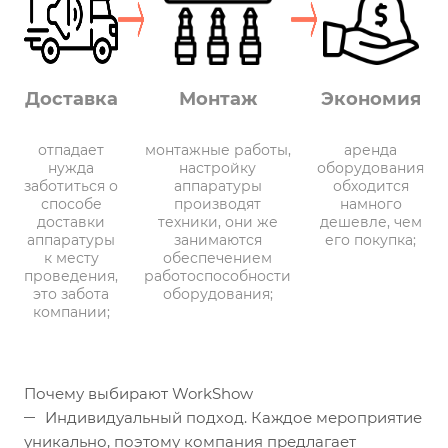
Доставка
Монтаж
Экономия
отпадает
монтажные работы,
аренда
нужда
настройку
оборудования
заботиться о
аппаратуры
обходится
способе
производят
намного
доставки
техники, они же
дешевле, чем
аппаратуры
занимаются
его покупка;
к месту
обеспечением
проведения,
работоспособности
это забота
оборудования;
компании;
Почему выбирают WorkShow
Индивидуальный подход. Каждое мероприятие
уникально, поэтому компания предлагает