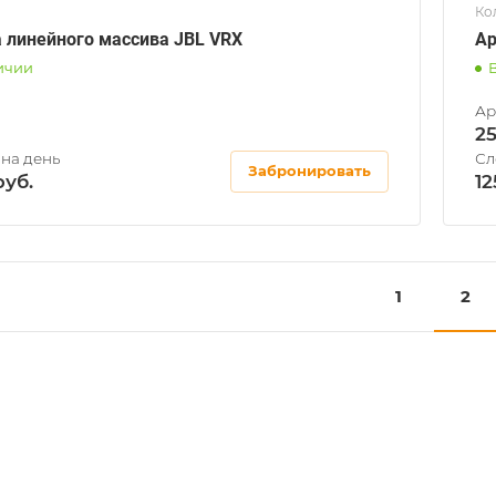
Ко
 линейного массива JBL VRX
Ар
ичии
2
Забронировать
12
1
2