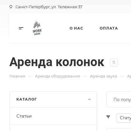
Санкт-Петербург, ул. Тележная 37
О НАС
ОПЛАТА
Аренда колонок
11
—
—
—
Главная
Аренда оборудования
Аренда звука
А
КАТАЛОГ
По попу
Статьи
Стат