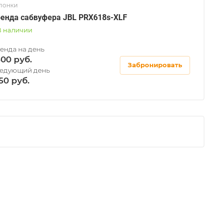
лонки
енда сабвуфера JBL PRX618s-XLF
В наличии
500
Забронировать
50