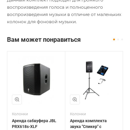
воспроизведения голоса и полноценного
воспроизведения музыки в отличие от маленьких
колонок для фоновой музыки.
Вам может понравиться
Колонки
Колонки
К
Аренда сабвуфера JBL
Аренда комплекта
А
PRX618s-XLF
звука "Спикер" с
з