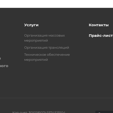
Услуги
Контакты
Прайс-лист
Организация массовых
мероприятий
Организация трансляций
Техническое обеспечение
в
мероприятий
ного
Кор.счет: 30101810745374525104