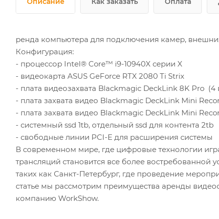
Описание
Как заказать
Оплата
ренда компьютера для подключения камер, внешних
Конфигурация:
- процессор Intel® Core™ i9-10940X серии X
- видеокарта ASUS GeForce RTX 2080 Ti Strix
- плата видеозахвата Blackmagic DeckLink 8K Pro (4 
- плата захвата видео Blackmagic DeckLink Mini Recor
- плата захвата видео Blackmagic DeckLink Mini Recor
- системный ssd 1tb, отдельный ssd для контента 2tb
- свободные линии PCI-E для расширения системы
В современном мире, где цифровые технологии иг
трансляций становится все более востребованной ус
таких как Санкт-Петербург, где проведение меропр
статье мы рассмотрим преимущества аренды видеосе
компанию WorkShow.