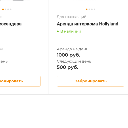
ий
Для трансляций
еосендера
Аренда интеркома Hollyland
В наличии
1000
500
ронировать
Забронировать