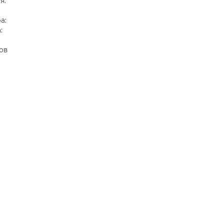
я:
а:
:
сов