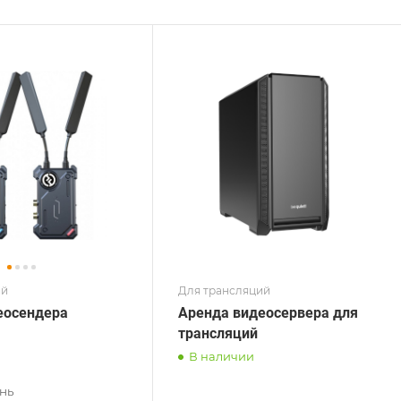
ий
Для трансляций
еосендера
Аренда видеосервера для
трансляций
В наличии