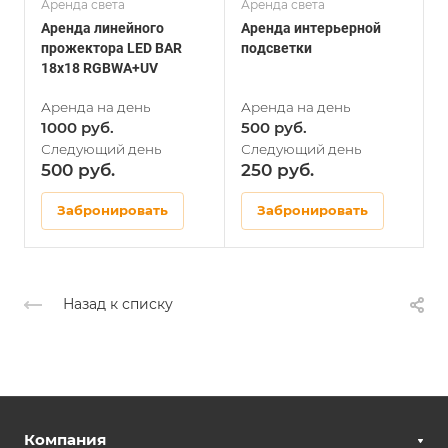
Аренда света
Аренда света
А
Аренда линейного
Аренда интерьерной
А
прожектора LED BAR
подсветки
18x18 RGBWA+UV
1000
500
500
250
Забронировать
Забронировать
Назад к списку
Компания