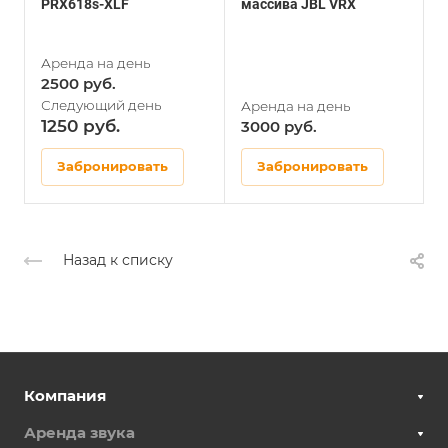
PRX618s-XLF
массива JBL VRX
з
2500
1250
3000
Забронировать
Забронировать
Назад к списку
Компания
Аренда звука