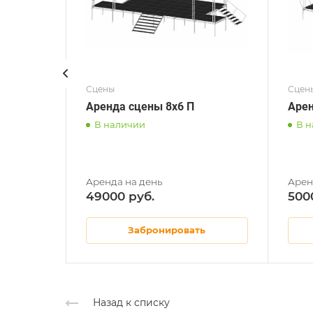
Сцены
Сцен
Аренда сцены 8x6 П
Арен
В наличии
В 
49000
500
Забронировать
Назад к списку