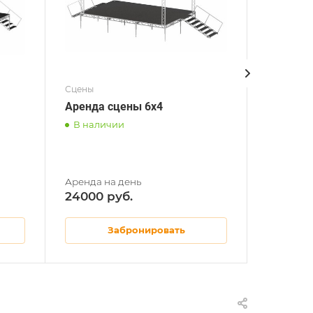
Сцены
Сцены
Аренда сцены 6x4
Аренда 
В наличии
В нали
8000
24000
высота
Забронировать