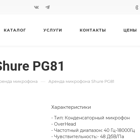
КАТАЛОГ
УСЛУГИ
КОНТАКТЫ
ЦЕНЫ
hure PG81
—
ренда микрофона
Аренда микрофона Shure PG81
Характеристики
- Тип: Конденсаторный микрофон
- OverHead
- Частотный диапазон: 40 Гц-18000Гц
- Чувствительность:- 48 ДбВ/Па