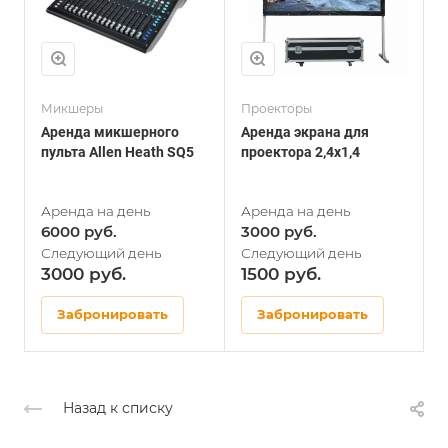
Микшеры
Проекторы
П
Аренда микшерного
Аренда экрана для
А
пульта Allen Heath SQ5
проектора 2,4х1,4
п
6000
3000
3000
1500
Забронировать
Забронировать
Назад к списку