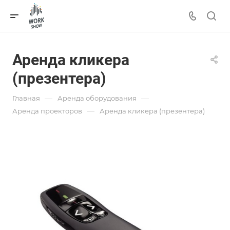
Аренда кликера
(презентера)
—
—
Главная
Аренда оборудования
—
Аренда проекторов
Аренда кликера (презентера)